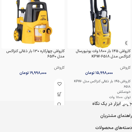
کارواش 145 بار 1800 وات یونیورسال
کارواش چهارکاره 130 بار ذغالی کنزاکس
کنزاکس مدل KPW-6518
مدل 6540
کارواش
کارواش
۱۵,۹۹۸,۰۰۰
تومان
۱۹,۹۹۸,۰۰۰
تومان
کارواش 145 بار ذغالی کنزاکس مدل KPW-
6518
خودمکش
توان :1800 وات
حداکثر خروجی آب: 145 بار
جهان ابزار در یک نگاه
میزان خروجی آب: 5.5 لیتر در دقیقه
حداکثر دبی خروجی آب: 7.5 لیتر در دقیقه
راهنمای مشتریان
گارانتی 12 ماهه کنزاکس
دسته‌های محصولات