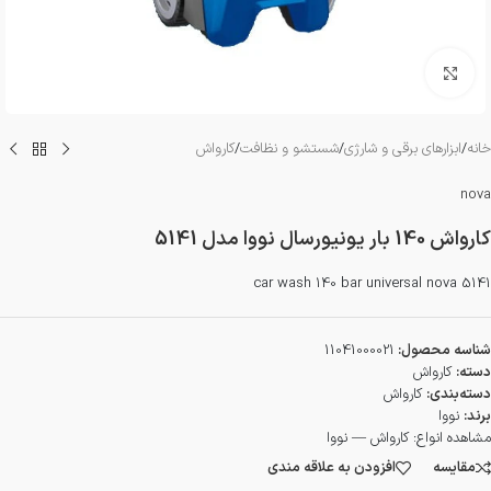
بزرگنمایی تصویر
خانه
/
ابزارهای برقی و شارژی
/
شستشو و نظافت
/
کارواش
nova
کارواش 140 بار یونیورسال نووا مدل 5141
car wash 140 bar universal nova 5141
شناسه محصول:
11041000021
دسته:
کارواش
دسته‌بندی:
کارواش
برند:
نووا
مشاهده انواع:
کارواش — نووا
مقایسه
افزودن به علاقه مندی