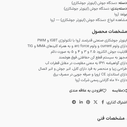
دسته:
دستگاه جوش (اینورتر جوشکاری)
دسته‌بندی:
دستگاه جوش (اینورتر جوشکاری)
برند:
آروا
مشاهده انواع:
دستگاه جوش (اینورتر جوشکاری) — آروا
مشخصات محصول
اینورتر جوشکاری صنعتی قدرتمند آروا با تکنولوژی IGBT و PWM
دارای ولوم current و ولوم arc force و به همراه کلیدهای MMA و TIG
قابلیت جوش الکترود 2.5 و 3 و 4 و 5 به صورت دائم
مجهز به سیستم قطع کن حفاظتی فوق هوشمند
دارای گواهینامه IP21 به معنی مقاومت در مقابل قطرات آب
طراحی زیبا و منحصر به فرد دارای کابل، انبر جوش و انبر اتصال
دارای استاندارد CE اروپا و صرفه جویی در مصرف برق
دارای 70 ماه گارانتی رسمی شرکت آروا
مقایسه
افزودن به علاقه مندی
اشتراک گذاری:
مشخصات فنی