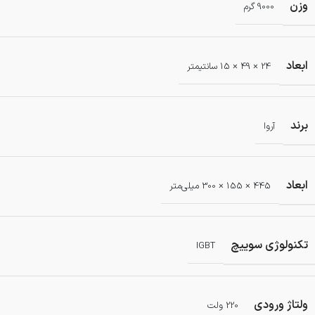
وزن
9000 گرم
ابعاد
24 × 49 × 15 سانتیمتر
برند
آروا
ابعاد
445 × 155 × 300 میلی‌متر
تکنولوژی سوییچ
IGBT
ولتاژ ورودی
220 ولت