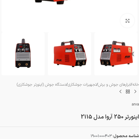
بزرگنمایی تصویر
خانه
/
ابزارهای جوش و برش
/
تجهیزات جوشکاری
/
دستگاه جوش (اینورتر جوشکاری)
arva
اینورتر 250 آروا مدل 2115
شناسه محصول:
19001000403