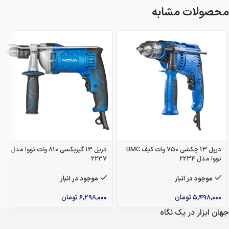
محصولات مشابه
دریل 13 چکشی 750 وات کیف BMC
دریل 13 گیربکسی 810 وات نووا مدل
نووا مدل 2234
2237
موجود در انبار
موجود در انبار
۵,۴۹۸,۰۰۰
تومان
۶,۲۹۸,۰۰۰
تومان
جهان ابزار در یک نگاه