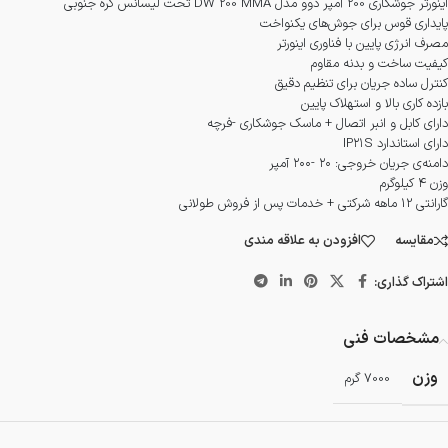
اینورتر جوشکاری 200 آمپر دوو مدل DW 200 MMA تحت لیسانس کره جنوبی
پایداری قوس برای جوش‌های یکنواخت
مصرف انرژی پایین با فناوری اینورتر
کیفیت ساخت و بدنه مقاوم
کنترل ساده جریان برای تنظیم دقیق
بازده کاری بالا و استهلاک پایین
دارای کابل و انبر اتصال + ماسک جوشکاری -فرچه
دارای استاندارد IP۲۱S
دامنه‌ی جریان خروجی: ۲۰ -۲۰۰ آمپر
وزن ۴ کیلوگرم
گارانتی 12 ماهه شرکتی + خدمات پس از فروش طولانی
مقایسه
افزودن به علاقه مندی
اشتراک گذاری:
مشخصات فنی
وزن
7000 گرم