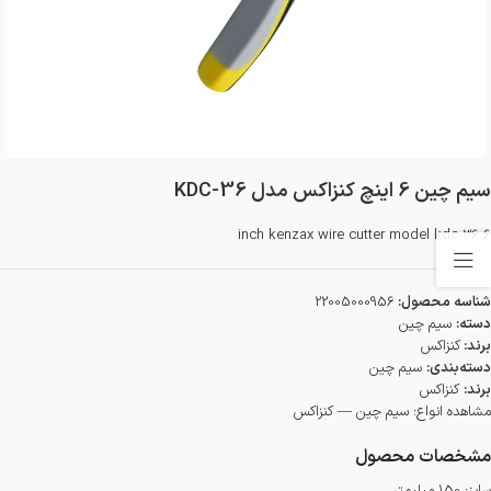
سیم چین 6 اینچ کنزاکس مدل KDC-36
6 inch kenzax wire cutter model kdc 36
شناسه محصول:
22005000956
دسته:
سیم چین
برند:
کنزاکس
دسته‌بندی:
سیم چین
برند:
کنزاکس
مشاهده انواع:
سیم چین — کنزاکس
مشخصات محصول