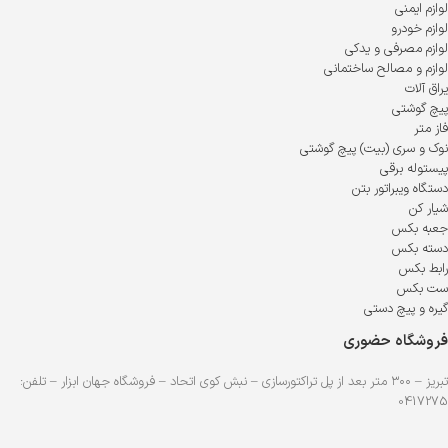
لوازم ایمنی
لوازم خودرو
لوازم مصرفی و یدکی
لوازم و مصالح ساختمانی
یراق آلات
پیچ گوشتی
فاز متر
نوک و سری (بیت) پیچ گوشتی
پیستوله برقی
دستگاه ویبراتور بتن
شیار کن
جعبه بکس
دسته بکس
رابط بکس
ست بکس
گیره و پیچ دستی
فروشگاه حضوری
تبریز – ۳۰۰ متر بعد از پل تراکتورسازی – نبش کوی اتحاد – فروشگاه جهان ابزار – تلفن:
0417275