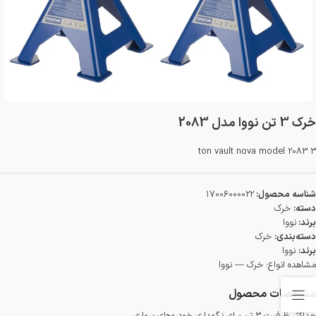
خرک 3 تن نووا مدل 2083
3 ton vault nova model 2083
شناسه محصول:
17006000022
دسته:
خرک
برند:
نووا
دسته‌بندی:
خرک
برند:
نووا
مشاهده انواع:
خرک — نووا
مشخصات محصول