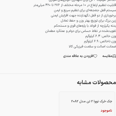
حداکثر ظرفیت ۳ تن برای نگهداری خودروهای سواری
قابلیت تنظیم ارتفاع در ۱۰ مرحله مختلف از ۲۷۶ تا ۴۲۰ میلی‌متر
سیستم قفل جغجغه‌ای برای تنظیم سریع و ایمن
برخورداری از دو قفل نگهدارنده جهت افزایش ایمنی
زین بزرگ برای توزیع بهتر وزن و حفظ تعادل
بدنه یکپارچه از فولاد با پایه‌های قوی و مستحکم
تقویت‌شده در نقاط حساس برای دوام و عملکرد مطمئن
وزن خالص: ۶.۴ کیلوگرم
وزن ناخالص: ۶.۹ کیلوگرم
ضمانت اصالت و سلامت فیزیکی کالا
مقایسه
افزودن به علاقه مندی
محصولات مشابه
جک خرک نووا 2 تن مدل 2082
ناموجود