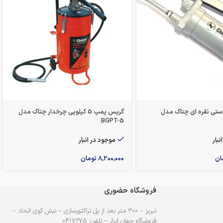
تی نقره ای چتاک مدل
گریس پمپ 5 کیلویی چرخدار چتاک مدل
‎BGPT-5
نبار
موجود در انبار
ان
۸,۲۰۰,۰۰۰
تومان
فروشگاه حضوری
تبریز – ۳۰۰ متر بعد از پل تراکتورسازی – نبش کوی اتحاد –
فروشگاه جهان ابزار – تلفن: 0417275