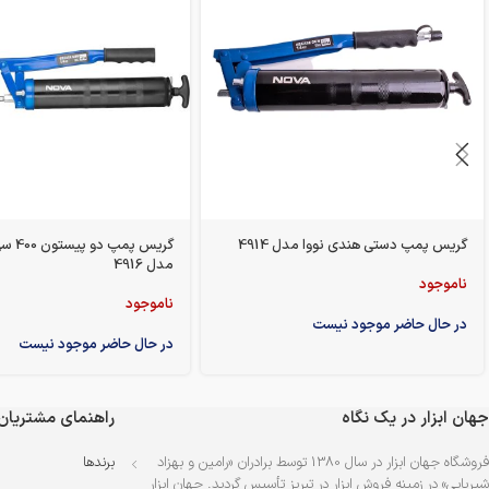
گریس پمپ دستی هندی نووا مدل 4914
گریس پم
مدل 4916
ناموجود
ناموجود
در حال حاضر موجود نیست
در حال حاضر موجود نیست
جهان ابزار در یک نگاه
راهنمای مشتریان
فروشگاه جهان ابزار در سال 1380 توسط برادران «رامین و بهزاد
برندها
شیرپایی» در زمینه فروش ابزار در تبریز تأسیس گردید. جهان ابزار