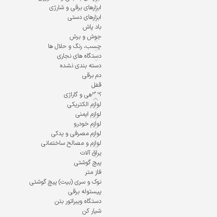
ابزارهای برقی و شارژی
ابزارهای دستی
باد پاش
جوش و برش
چسب، رنگ و حلال ها
دستگاه های نجاری
دسته بندی نشده
دم برقی
قفل
کارگاهی و گاراژی
لوازم الکتریکی
لوازم ایمنی
لوازم خودرو
لوازم مصرفی و یدکی
لوازم و مصالح ساختمانی
یراق آلات
پیچ گوشتی
فاز متر
نوک و سری (بیت) پیچ گوشتی
پیستوله برقی
دستگاه ویبراتور بتن
شیار کن