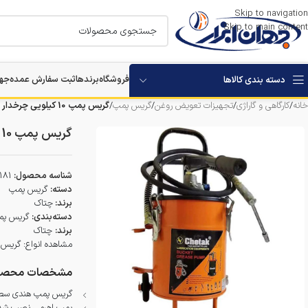
Skip to navigation
Skip to main content
فروشگاه
برندها
ثبت سفارش عمده
جها
دسته بندی کالاها
خانه
/
کارگاهی و گاراژی
/
تجهیزات تعویض روغن
/
گریس پمپ
/
گریس پمپ 10 کیلویی چرخدار چتاک مدل ‎BGPT-10
استارتر باتری خودرو
گریس پمپ 10 کیلویی چرخدار چتاک مدل ‎BGPT-10
بکس برقی و شارژی
شناسه محصول:
181
مرمر بر
دسته:
گریس پمپ
برند:
چتاک
دستگاه های تخریب
دسته‌بندی:
گریس پ
برند:
چتاک
مشاهده انواع:
گریس 
دستگاه های سوراخکاری
مشخصات محصو
دستگاه ویبراتور بتن
گریس پمپ هندی سطلی 10 کیلویی چرخدا