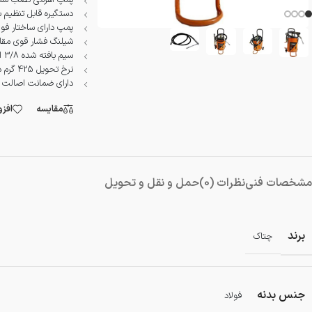
پمپ اهرمی نصب شده ب
دمنده و مکنده
دستگیره قابل تنظیم با فشار
پمپ دارای ساختار فو
شستشو و نظافت
شیلنگ فشار قوی مقاوم
سیم بافته شده 3/8 اینچ 22 متر
شیار کن
نرخ تحویل 425 گرم در هر ضربه
دارای ضمانت اصالت 
هویه برقی
مقایسه
افز
مشخصات فنی
نظرات (0)
حمل و نقل و تحویل
برند
چتاک
جنس بدنه
فولاد