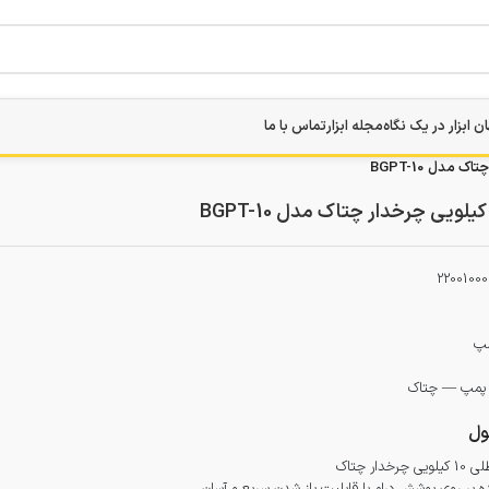
ن ابزار در یک نگاه
مجله ابزار
تماس با ما
22001000
مپ
پمپ — چتاک
ل
ر چتاک