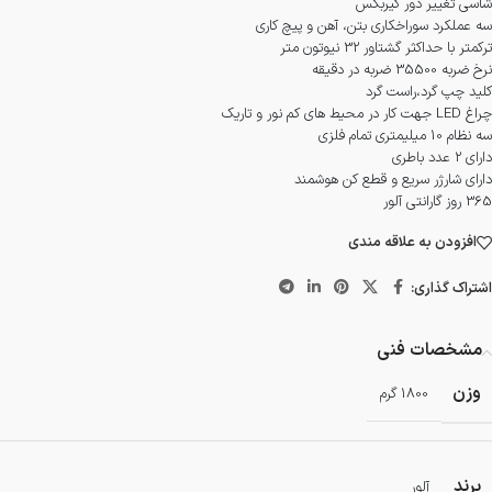
شاسی تغییر دور گیربکس
سه عملکرد سوراخکاری بتن، آهن و پیچ کاری
ترکمتر با حداکثر گشتاور 32 نیوتون متر
نرخ ضربه 35500 ضربه در دقیقه
کلید چپ گرد،راست گرد
چراغ LED جهت کار در محیط های کم نور و تاریک
سه نظام 10 میلیمتری تمام فلزی
دارای 2 عدد باطری
دارای شارژر سریع و قطع کن هوشمند
365 روز گارانتی آلور
افزودن به علاقه مندی
اشتراک گذاری:
مشخصات فنی
وزن
1800 گرم
برند
آلور