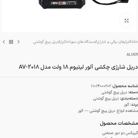
بزرگنمایی تصویر
خانه
/
ابزارهای برقی و شارژی
/
دستگاه های سوراخکاری
/
دریل پیچ گوشتی
ALVER
دریل شارژی چکشی آلور لیتیوم 18 ولت مدل AV-2018
شناسه محصول:
11014000202
دسته:
دریل پیچ گوشتی
دسته‌بندی:
دریل پیچ گوشتی
برند:
آلور
مشاهده انواع:
دریل پیچ گوشتی — آلور
مشخصات محصول
گیربکس دو دور صنعتی