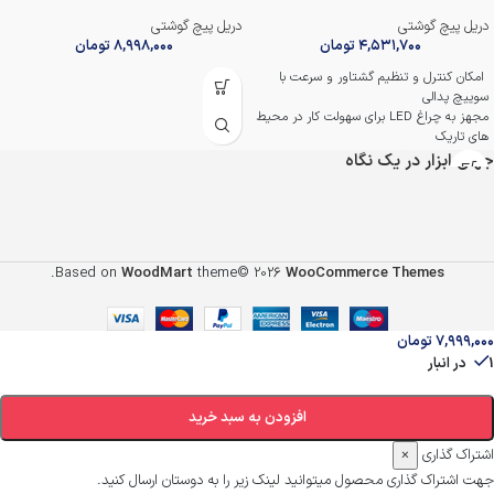
دریل پیچ گوشتی
دریل پیچ گوشتی
۴,۵۳۱,۷۰۰
تومان
۸,۹۹۸,۰۰۰
تومان
امکان کنترل و تنظیم گشتاور و سرعت با
سوییچ پدالی
مجهز به چراغ LED برای سهولت کار در محیط
های تاریک
قابلیت شارژ دستگاه بصورت شارژر
جهان ابزار در یک نگاه
باتری لیتیوم یون با کیفیت با امکان شارژ سریع
در 1 ساعت
به همراه کیف برزنتی با کیفیت و آداپتور
به همراه گارانتی 12 ماهه اصلی
.
Based on
WoodMart
theme© 2026
WooCommerce Themes
۷,۹۹۹,۰۰۰
تومان
1 در انبار
افزودن به سبد خرید
اشتراک گذاری
×
جهت اشتراک گذاری محصول میتوانید لینک زیر را به دوستان ارسال کنید.