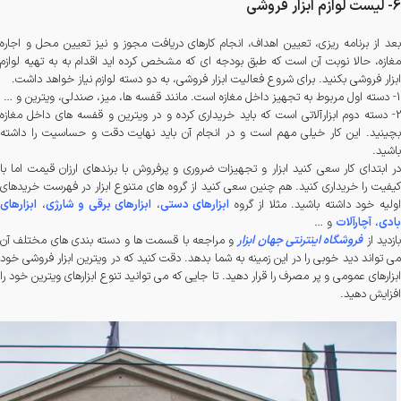
6- لیست لوازم ابزار فروشی
بعد از برنامه ریزی، تعیین اهداف، انجام کارهای دریافت مجوز و نیز تعیین محل و اجاره
مغازه، حالا نوبت آن است که طبق بودجه ای که مشخص کرده اید اقدام به به تهیه لوازم
ابزار فروشی بکنید. برای شروع فعالیت ابزار فروشی، به دو دسته لوازم نیاز خواهد داشت.
1- دسته اول مربوط به تجهیز داخل مغازه است. مانند قفسه ها، میز، صندلی، ویترین و …
2- دسته دوم ابزارآلاتی است که باید خریداری کرده و در ویترین و قفسه های داخل مغازه
بچینید. این کار خیلی مهم است و در انجام آن باید نهایت دقت و حساسیت را داشته
باشید.
در ابتدای کار سعی کنید ابزار و تجهیزات ضروری و پرفروش با برندهای ارزان قیمت اما با
کیفیت را خریداری کنید. هم چنین سعی کنید از گروه های متنوع ابزار در فهرست خریدهای
ولیه خود داشته باشید. مثلا از گروه
ابزارهای دستی
،
ابزارهای برقی و شارژی
،
ابزارهای
بادی
،
آچارآلات
و …
بازدید از
فروشگاه اینترنتی جهان ابزار
و مراجعه با قسمت ها و دسته بندی های مختلف آن
می تواند دید خوبی را در این زمینه به شما بدهد. دقت کنید که در ویترین ابزار فروشی خود
ابزارهای عمومی و پر مصرف را قرار دهید. تا جایی که می توانید تنوع ابزارهای ویترین خود را
افزایش دهید.