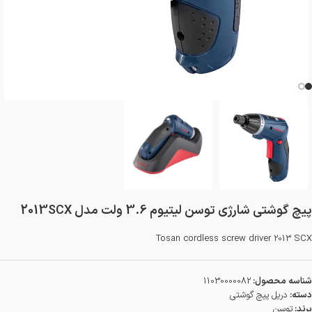
پیچ گوشتی شارژی توسن لیتیوم 3.6 ولت مدل 2013SCX
Tosan cordless screw driver 2013 SCX
شناسه محصول:
11030000082
دسته:
دریل پیچ گوشتی
برند:
توسن