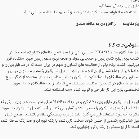
زمین
دارای وزن ایده آل 850 گرم
ساخته شده از فولاد سخت کاری شده و ضد زنگ جهت استفاده طولانی در آب
مقایسه
افزودن به علاقه مندی
توضیحات کالا
بیل شالیکاری
مدل RTG1418 رکسمی یکی از اصیل ترین ابزارهای کشاورزی است که در
کشت برنج برای کندن زمین و جابجایی مواد و صاف کردن سطح زمین مورد استفاده قرار
می‌گیرد. کشت برنج یکی از فعالیت های کشاورزی مهم در ایران است که در مناطق پرباران و
حاصلخیز از جمله شمال ایران انجام می شود. از بیل شالیکاری رکسمی می توان در این
مناطق برای شالیکاری استفاده کرد. شالیکاران در این مناطق به جای استفاده از دیگر انواع
بیل ها که برای کار شالیکاری مناسب نیستند، می توانند از بیل شالیکاری که به صورت
تخصصی برای این کار طراحی و تولید شده است استفاده کنند.
این بیل شالیکاری دارای وزن 850 گرم و در ابعاد 400*210 میلی متر است و با وزن سبکی که
دارد انجام کارهای شالیکاری را بسیار ساده و آسان می کند. از آنجا که بیل شالیکاری به صورت
دائم در آب مورد استفاده قرار می گیرد، باید در برابر پوسیدگی مقاوم باشد. به همین دلیل
بیل شالیکاری رکسمی از جنس فولاد سخت کاری شده با رنگ کوره ای و ضد زنگ ساخته شده
است تا از پوسیدگی و زنگ زدگی جلوگیری کند.