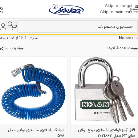
Skip to navigation
منو
Skip to main content
خانه
/
Nolan
نمایش 1–16 از 18 نتیجه
مشاهده فیلترها
مرتب سازی
قفل آویز فولادی با مغزی برنج نولان
شیلنگ باد فنری 10 متری نولان مدل
سایز 63 مدل 2021663
8*5